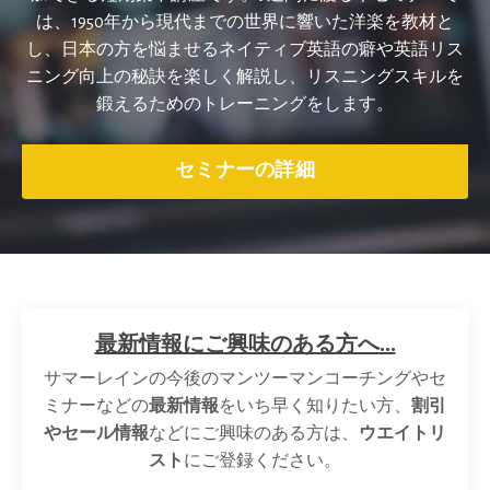
は、1950年から現代までの世界に響いた洋楽を教材と
し、日本の方を悩ませるネイティブ英語の癖や英語リス
ニング向上の秘訣を楽しく解説し、リスニングスキルを
鍛えるためのトレーニングをします。
セミナーの詳細
最新情報にご興味のある方へ...
サマーレインの今後のマンツーマンコーチングやセ
ミナーなどの
最新情報
をいち早く知りたい方、
割引
やセール情報
などにご興味のある方は、
ウエイトリ
スト
にご登録ください。